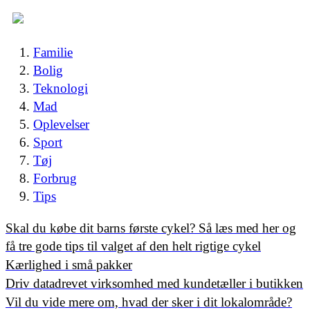
Familie
Bolig
Teknologi
Mad
Oplevelser
Sport
Tøj
Forbrug
Tips
Skal du købe dit barns første cykel? Så læs med her og
få tre gode tips til valget af den helt rigtige cykel
Kærlighed i små pakker
Driv datadrevet virksomhed med kundetæller i butikken
Vil du vide mere om, hvad der sker i dit lokalområde?