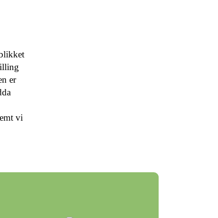
blikket
illing
en er
dda
remt vi