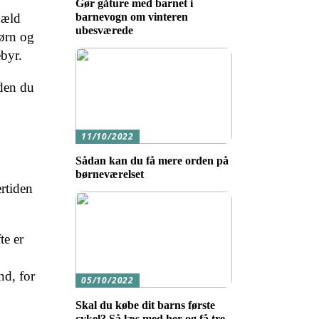
Gør gåture med barnet i
gæld
barnevogn om vinteren
ubesværede
børn og
byr.
nden du
11/10/2022
Sådan kan du få mere orden på
børneværelset
rtiden
te er
nd, for
05/10/2022
Skal du købe dit barns første
cykel? Så læs med her og få tre