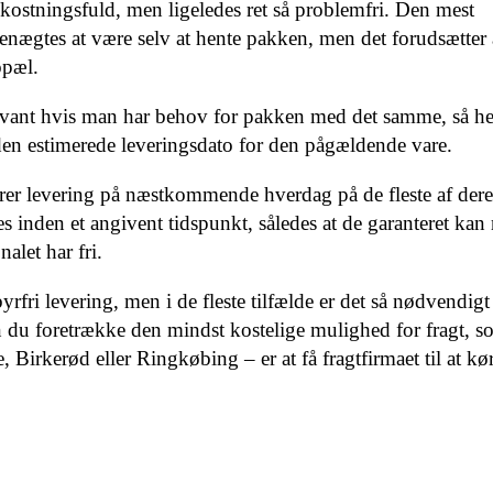
ostningsfuld, men ligeledes ret så problemfri. Den mest
benægtes at være selv at hente pakken, men det forudsætter 
opæl.
evant hvis man har behov for pakken med det samme, så h
den estimerede leveringsdato for den pågældende vare.
rer levering på næstkommende hverdag på de fleste af dere
s inden et angivent tidspunkt, således at de garanteret kan 
alet har fri.
yrfri levering, men i de fleste tilfælde er det så nødvendigt
an du foretrække den mindst kostelige mulighed for fragt, s
Birkerød eller Ringkøbing – er at få fragtfirmaet til at kø