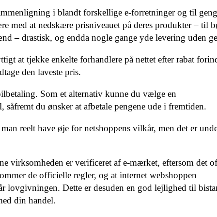
issammenligning i blandt forskellige e-forretninger og til gen
re med at nedskære prisniveauet på deres produkter – til 
ænd – drastisk, og endda nogle gange yde levering uden ge
ttigt at tjekke enkelte forhandlere på nettet efter rabat fori
dtage den laveste pris.
bilbetaling. Som et alternativ kunne du vælge en
l, såfremt du ønsker at afbetale pengene ude i fremtiden.
man reelt have øje for netshoppens vilkår, men det er unde
 virksomheden er verificeret af e-mærket, eftersom det of
ommer de officielle regler, og at internet webshoppen
år lovgivningen. Dette er desuden en god lejlighed til bista
med din handel.