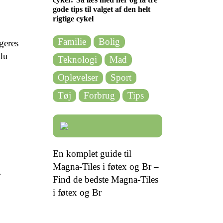
gode tips til valget af den helt
rigtige cykel
Familie
Bolig
geres
 du
Teknologi
Mad
Oplevelser
Sport
Tøj
Forbrug
Tips
En komplet guide til
Magna-Tiles i føtex og Br –
r
Find de bedste Magna-Tiles
i føtex og Br