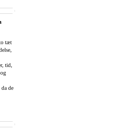
n
to tæt
else,
, tid,
 og
 da de