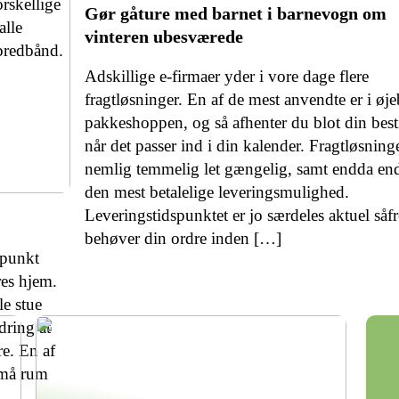
rskellige
Gør gåture med barnet i barnevogn om
alle
vinteren ubesværede
bredbånd.
Adskillige e-firmaer yder i vore dage flere
fragtløsninger. En af de mest anvendte er i øje
pakkeshoppen, og så afhenter du blot din best
når det passer ind i din kalender. Fragtløsning
nemlig temmelig let gængelig, samt endda en
den mest betalelige leveringsmulighed.
Leveringstidspunktet er jo særdeles aktuel såf
behøver din ordre inden […]
dspunkt
res hjem.
le stue
dring at
e. En af
små rum