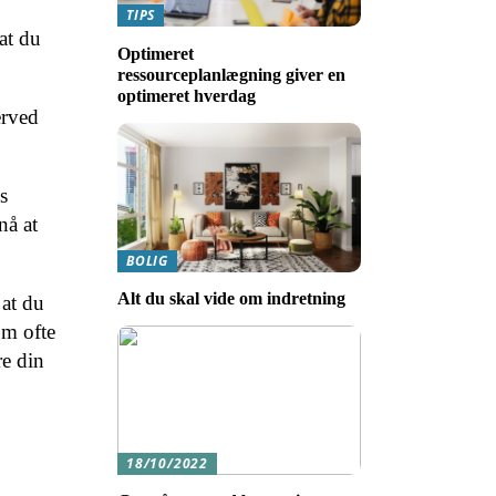
TIPS
at du
Optimeret
ressourceplanlægning giver en
optimeret hverdag
erved
s
nå at
BOLIG
Alt du skal vide om indretning
 at du
om ofte
re din
18/10/2022