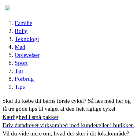
Familie
Bolig
Teknologi
Mad
Oplevelser
Sport
Tøj
Forbrug
Tips
Skal du købe dit barns første cykel? Så læs med her og
få tre gode tips til valget af den helt rigtige cykel
Kærlighed i små pakker
Driv datadrevet virksomhed med kundetæller i butikken
Vil du vide mere om, hvad der sker i dit lokalområde?