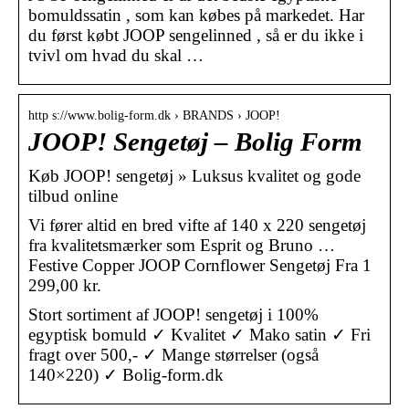
bomuldssatin , som kan købes på markedet. Har
du først købt JOOP sengelinned , så er du ikke i
tvivl om hvad du skal …
http s://www.bolig-form.dk › BRANDS › JOOP!
JOOP! Sengetøj – Bolig Form
Køb JOOP! sengetøj » Luksus kvalitet og gode
tilbud online
Vi fører altid en bred vifte af 140 x 220 sengetøj
fra kvalitetsmærker som Esprit og Bruno …
Festive Copper JOOP Cornflower Sengetøj Fra 1
299,00 kr.
Stort sortiment af JOOP! sengetøj i 100%
egyptisk bomuld ✓ Kvalitet ✓ Mako satin ✓ Fri
fragt over 500,- ✓ Mange størrelser (også
140×220) ✓ Bolig-form.dk